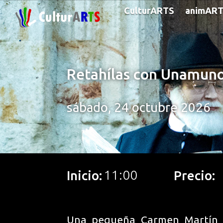
CulturARTS
animAR
Retahílas con Unamuno 
sábado, 24 octubre 2026
11:00
Inicio:
Precio:
Una pequeña Carmen Martín G