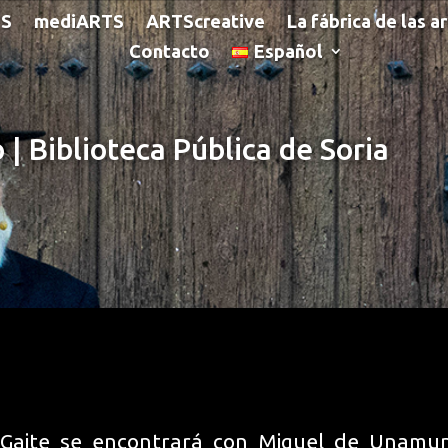
TS
mediARTS
ARTScreative
La fábrica de las a
Contacto
Español
| Biblioteca Pública de Soria
aite se encontrará con Miguel de Unamun