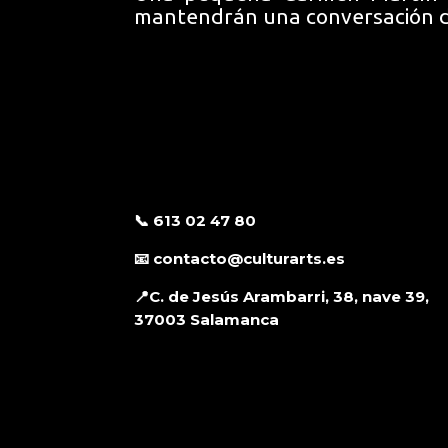
mantendrán una conversación d
📞 613 02 47 80
📧 contacto@culturarts.es
📍C. de Jesús Arambarri, 38, nave 39,
37003 Salamanca