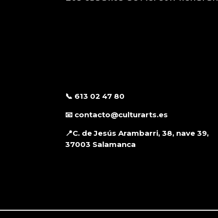
📞 613 02 47 80
📧 contacto@culturarts.es
📍C. de Jesús Arambarri, 38, nave 39,
37003 Salamanca