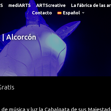
TS
mediARTS
ARTScreative
La fábrica de las a
Contacto
Español
 | Alcorcón
Gratis
 de música y luz la Cabalgata de sus Majestad